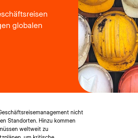
eschäftsreisen
gen globalen
 Geschäftsreisemanagement nicht
chen Standorten. Hinzu kommen
 müssen weltweit zu
tzplänen, um kritische