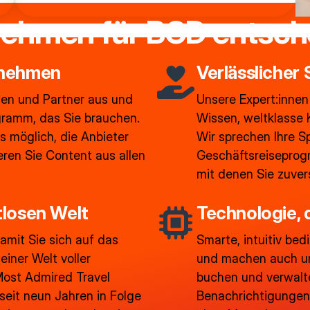
ehmen für BCD entsch
ernehmen
Verlässlicher
en und Partner aus und
Unsere Expert:innen
gramm, das Sie brauchen.
Wissen, weltklasse 
s möglich, die Anbieter
Wir sprechen Ihre S
eren Sie Content aus allen
Geschäftsreiseprog
mit denen Sie zuver
stlosen Welt
Technologie, 
damit Sie sich auf das
Smarte, intuitiv bed
einer Welt voller
und machen auch un
ost Admired Travel
buchen und verwalten
it neun Jahren in Folge
Benachrichtigungen