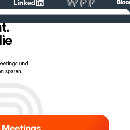
t.
die
Meetings und
en sparen.
Meetings