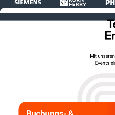
T
Er
Mit unseren
Events ei
Buchungs- &