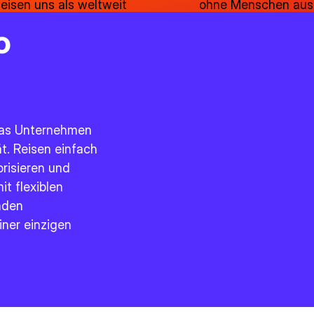
weisen uns als weltweit
ohne Menschen aus
äftsreiseprogramme aus.
o
 was Unternehmen
t. Reisen einfach
isieren und
t flexiblen
nden
ner einzigen