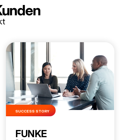
 Kunden
kt
SUCCESS STORY
FUNKE