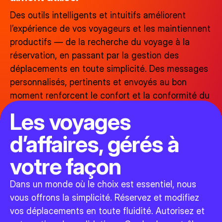
Des outils intelligents et intuitifs améliorent
l’expérience de vos voyageurs et les maintiennent
productifs — de la recherche du voyage à la
réservation, en passant par la gestion des
déplacements en toute simplicité. Des messages
personnalisés, pertinents et envoyés au bon
moment renforcent le confort et la conformité du
voyage, sans ralentir personne.
Les voyages
d’affaires, gérés à
votre façon
Dans un monde où le choix est essentiel, nous
vous offrons la simplicité. Réservez et modifiez
vos déplacements en toute fluidité. Autorisez et