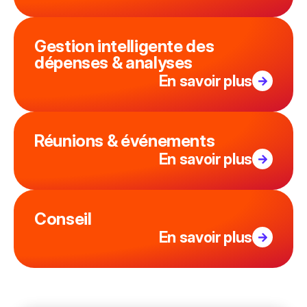
Gestion intelligente des
dépenses & analyses
En savoir plus
Réunions & événements
En savoir plus
Conseil
En savoir plus