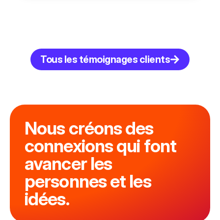
Tous les témoignages clients
Nous créons des
connexions qui font
avancer les
personnes et les
idées.