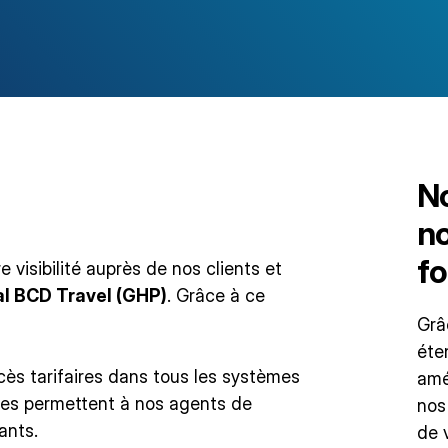
No
no
fo
 visibilité auprès de nos clients et
l BCD Travel (GHP)
. Grâce à ce
Grâ
éte
cès tarifaires dans tous les systèmes
amé
es permettent à nos agents de
nos
ants.
de 