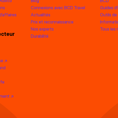
’Advito
Blog
BCD
ons
Connexions avec BCD Travel
Guides d’
’affaires
Actualités
Outils de
Prix et reconnaissance
Informati
Nos experts
Tous les 
ecteur
Durabilité
se ↗
and
ife
ement ↗