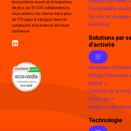
voyages d’affaires d
écosystème ouvert et à l’expertise
de plus de 15 000 collaborateurs,
Sustainability soluti
nous aidons nos clients dans plus
Service de voyages d
de 170 pays à naviguer dans la
GetGoing
complexité et à avancer en toute
confiance.
Solutions par s
d'activité
Aerospace & Defen
Energy, Resources, 
Marine ↗
Sciences de la vie (L
Sciences) ↗
Médias et divertiss
Technologie