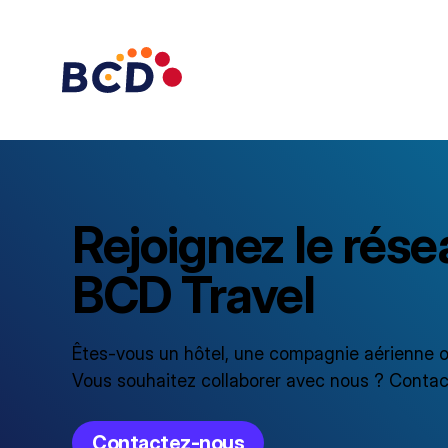
Rejoignez le rése
BCD Travel
Êtes-vous un hôtel, une compagnie aérienne ou
Vous souhaitez collaborer avec nous ? Contac
Contactez-nous