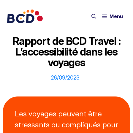
Aller
au
Menu
contenu
Rapport de BCD Travel :
L’accessibilité dans les
voyages
26/09/2023
Les voyages peuvent être
stressants ou compliqués pour