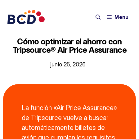
Saltar
al
Menu
contenido
Cómo optimizar el ahorro con
Tripsource® Air Price Assurance
junio 25, 2026
La función «Air Price Assurance»
de Tripsource vuelve a buscar
automáticamente billetes de
avión que cumplan los requisitos