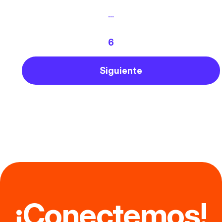
…
6
Siguiente
¡Conectemos!