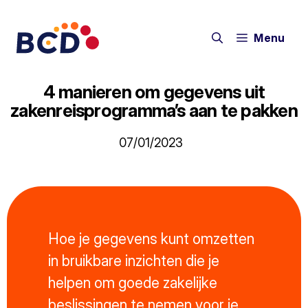
Ga
naar
Menu
de
inhoud
4 manieren om gegevens uit
zakenreisprogramma’s aan te pakken
07/01/2023
Hoe je gegevens kunt omzetten
in bruikbare inzichten die je
helpen om goede zakelijke
beslissingen te nemen voor je