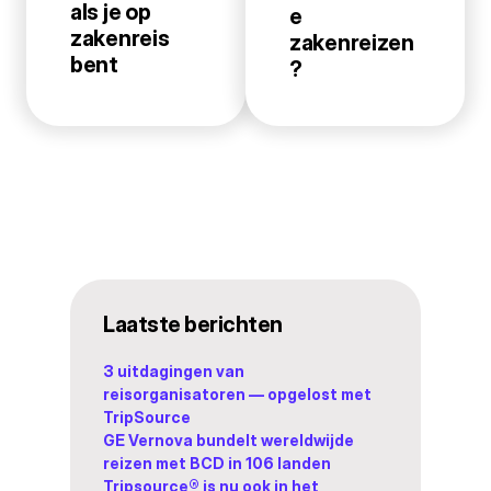
als je op
e
zakenreis
zakenreizen
bent
?
Laatste berichten
3 uitdagingen van
reisorganisatoren — opgelost met
TripSource
GE Vernova bundelt wereldwijde
reizen met BCD in 106 landen
Tripsource® is nu ook in het