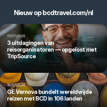
Nieuw op bcdtravel.com/nl
17/07/2026
3 uitdagingen van
reisorganisatoren — opgelost met
TripSource
16/07/2026
GE Vernova bundelt wereldwijde
reizen met BCD in 106 landen