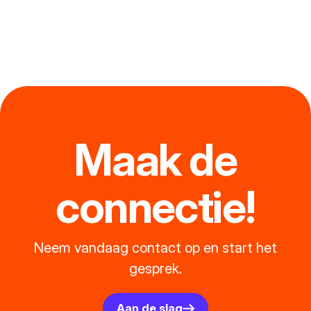
Maak de
connectie!
Neem vandaag contact op en start het
gesprek.
Aan de slag