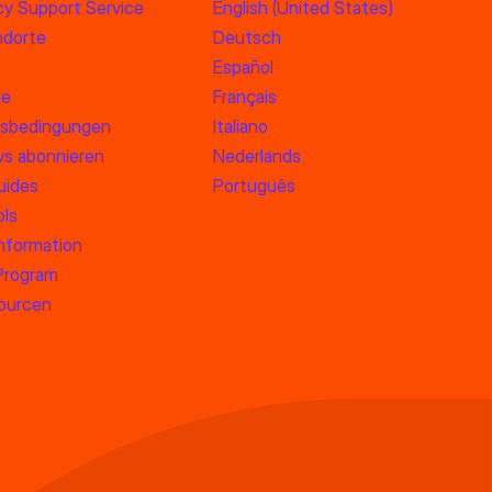
y Support Service
English (United States)
dorte
Deutsch
Español
ne
Français
sbedingungen
Italiano
s abonnieren
Nederlands
uides
Português
ols
information
 Program
sourcen