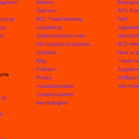
agement
Karriere
Emergenc
Über uns
BCD Stan
ulting
BCD Travel Germany
FAQ
ice
Ausbildung
Allgemei
on
Global executive team
Geschäft
Die Geschichte unseres
BCD-New
Gründers
How to g
Blog
Travel To
Podcast
Supplier 
nche
Presse
Affiliate
Auszeichnungen
Alle Res
Unsere Experten
t &
Nachhaltigkeit
&