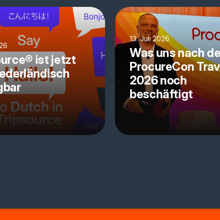
13. Juli 2026
026
Was uns nach de
urce® ist jetzt
ProcureCon Trav
iederländisch
2026 noch
gbar
beschäftigt