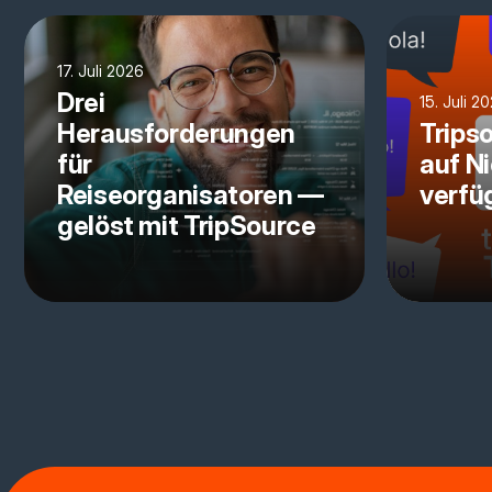
17. Juli 2026
Drei
15. Juli 2
Herausforderungen
Tripso
für
auf N
Reiseorganisatoren —
verfü
gelöst mit TripSource