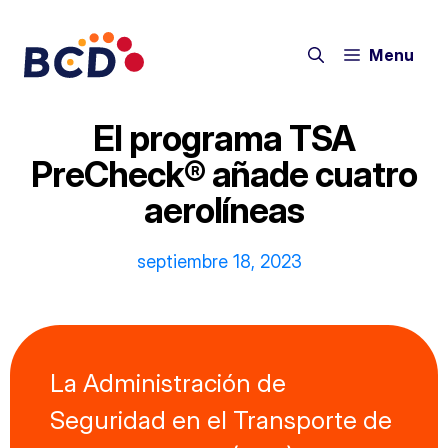
Saltar
al
Menu
contenido
El programa TSA
PreCheck® añade cuatro
aerolíneas
septiembre 18, 2023
La Administración de
Seguridad en el Transporte de