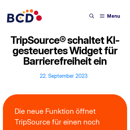
Zum
Inhalt
Menu
springen
TripSource® schaltet KI-
gesteuertes Widget für
Barrierefreiheit ein
22. September 2023
Die neue Funktion öffnet
TripSource für einen noch