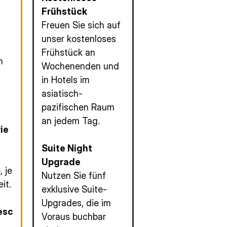
Frühstück
Freuen Sie sich auf
unser kostenloses
Frühstück an
n
Wochenenden und
in Hotels im
asiatisch-
pazifischen Raum
an jedem Tag.
ie
f
Suite Night
Upgrade
 je
Nutzen Sie fünf
it.
exklusive Suite-
Upgrades, die im
esc
Voraus buchbar