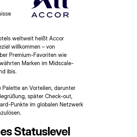
nisse
tels weltweit heißt Accor
eziel willkommen – von
über Premium-Favoriten wie
bewährten Marken im Midscale-
d ibis.
 Palette an Vorteilen, darunter
Begrüßung, später Check-out,
eward-Punkte im globalen Netzwerk
nzulösen.
tes Statuslevel