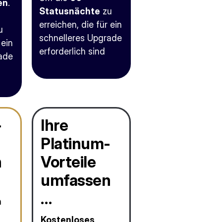
en
.
Statusnächte
zu
erreichen, die für ein
u
schnelleres Upgrade
 ein
erforderlich sind
ade
-
Ihre
Platinum-
n
Vorteile
umfassen
…
n
Kostenloses