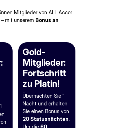
nnen Mitglieder von ALL Accor
en – mit unserem
Bonus an
Gold-
:
Mitglieder:
Fortschritt
zu Platin!
Übernachten Sie 1
Nacht und erhalten
1
Sie einen Bonus von
en
20 Statusnächten
.
von
Um die
60