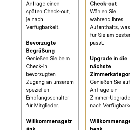
Anfrage einen
Check-out
späten Check-out,
Wählen Sie
je nach
während Ihres
Verfügbarkeit.
Aufenthalts, was
für Sie am beste
Bevorzugte
passt.
Begrüßung
Genießen Sie beim
Upgrade in die
Check-in
nächste
bevorzugten
Zimmerkategor
Zugang an unserem
Genießen Sie au
speziellen
Anfrage ein
Empfangsschalter
Zimmer-Upgrade,
für Mitglieder.
nach Verfügbarke
Willkommensgetr
Willkommensg
änk
henk