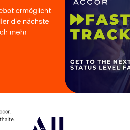
ebot ermöglicht
ler die nächste
och mehr
ccor,
thalte.