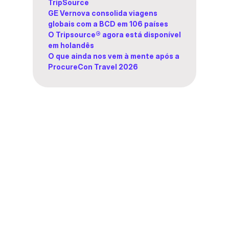
TripSource
GE Vernova consolida viagens
globais com a BCD em 106 países
O Tripsource® agora está disponível
em holandês
O que ainda nos vem à mente após a
ProcureCon Travel 2026