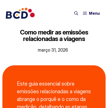
Pular
para
Menu
o
conteúdo
Como medir as emissões
relacionadas a viagens
março 31, 2026
Este guia essencial sobre
emissões relacionadas a viagens
abrange o porquê e o como da
medição, detalhando as etapas