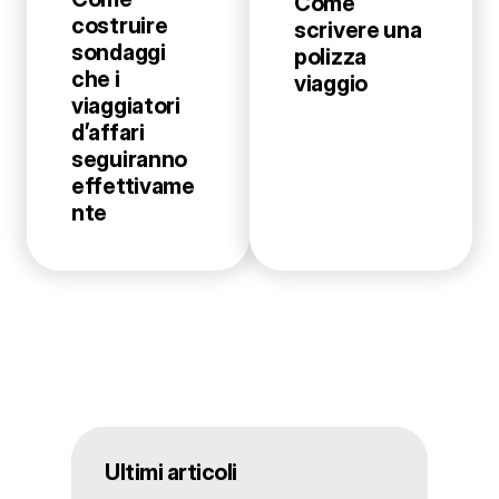
Come
costruire
scrivere una
sondaggi
polizza
che i
viaggio
viaggiatori
d’affari
seguiranno
effettivame
nte
Ultimi articoli