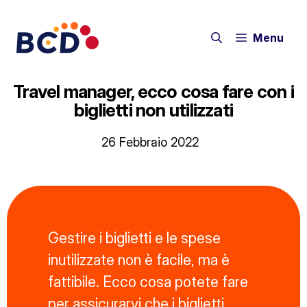
Vai
al
Menu
contenuto
Travel manager, ecco cosa fare con i
biglietti non utilizzati
26 Febbraio 2022
Gestire i biglietti e le spese
inutilizzate non è facile, ma è
fattibile. Ecco cosa potete fare
per assicurarvi che i biglietti