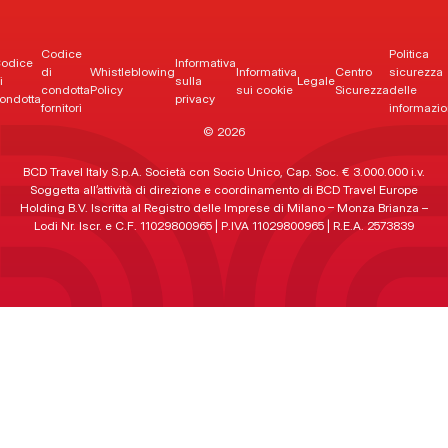
Codice
Politica
odice
Informativa
di
Whistleblowing
Informativa
Centro
sicurezza
i
sulla
Legale
condotta
Policy
sui cookie
Sicurezza
delle
ondotta
privacy
fornitori
informazio
© 2026
BCD Travel Italy S.p.A. Società con Socio Unico, Cap. Soc. € 3.000.000 i.v.
Soggetta all’attività di direzione e coordinamento di BCD Travel Europe
Holding B.V. Iscritta al Registro delle Imprese di Milano – Monza Brianza –
Lodi Nr. Iscr. e C.F. 11029800965 | P.IVA 11029800965 | R.E.A. 2573839