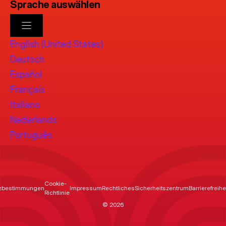
Sprache auswählen
English (United States)
Deutsch
Español
Français
Italiano
Nederlands
Português
Cookie-
tzbestimmungen
Impressum
Rechtliches
Sicherheitszentrum
Barrierefreih
Richtlinie
© 2026