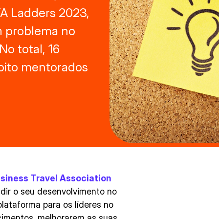
TA Ladders 2023,
um problema no
o total, 16
 oito mentorados
siness Travel Association
ndir o seu desenvolvimento no
lataforma para os líderes no
cimentos, melhorarem as suas