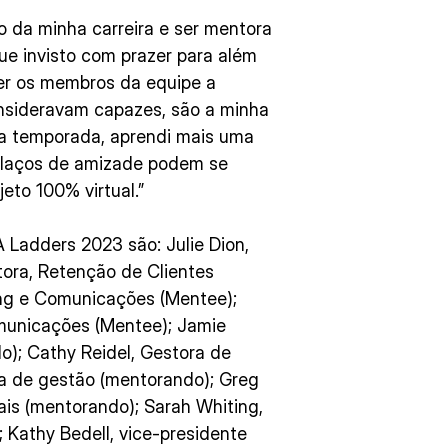
go da minha carreira e ser mentora
ue invisto com prazer para além
 ver os membros da equipe a
nsideravam capazes, são a minha
ta temporada, aprendi mais uma
 laços de amizade podem se
eto 100% virtual.”
 Ladders 2023 são: Julie Dion,
ora, Retenção de Clientes
ing e Comunicações (Mentee);
omunicações (Mentee); Jamie
o); Cathy Reidel, Gestora de
ra de gestão (mentorando); Greg
is (mentorando); Sarah Whiting,
; Kathy Bedell, vice-presidente