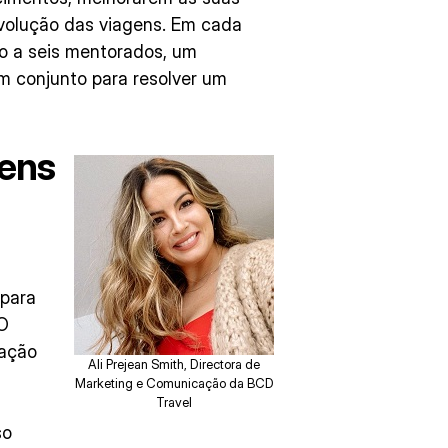
olução das viagens. Em cada
o a seis mentorados, um
m conjunto para resolver um
gens
 para
 O
ração
Ali Prejean Smith, Directora de
Marketing e Comunicação da BCD
Travel
so