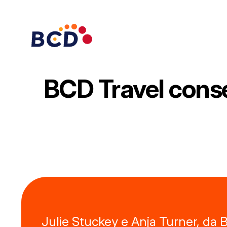
Pular
para
o
conteúdo
BCD Travel conse
Julie Stuckey e Anja Turner, da 