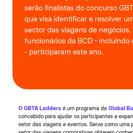
serão finalistas do concurso GB
que visa identificar e resolver 
sector das viagens de negócios. N
funcionários da BCD - incluindo
- participaram este ano.
O GBTA Ladders
é um programa da
Global Bu
concebido para ajudar os participantes a expa
setor das viagens e eventos. Serve como uma p
setor das viagens corporativas obterem conhe