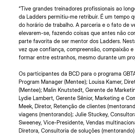
“Tive grandes treinadores profissionais ao lon
da Ladders permitiu-me retribuir. É um tempo q
do horário de trabalho. A parceria e o fato de
elevarem-se, fazendo coisas que antes não co
parte favorita de ser mentor dos Ladders. Nes
vez que confiança, compreensão, compaixão e
formar entre estranhos, mesmo durante um proj
Os participantes da BCD para o programa GBTA
Program Manager (Mentee); Louisa Kamer, Diret
(Mentee); Malin Knutstedt, Gerente de Market
Lydie Lambert, Gerente Sênior, Marketing e C
Meek, Diretor, Retenção de clientes (mentorand
viagens (mentorando); Julie Stuckey, Consulto
Sweeney, Vice-Presidente, Vendas multinaciona
Diretora, Consultoria de soluções (mentorando)