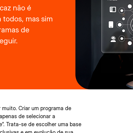
icaz não é
a todos, mas sim
gramas de
guir.
r muito. Criar um programa de
 apenas de selecionar a
e”. Trata-se de escolher uma base
clusivas e em evolução de sua