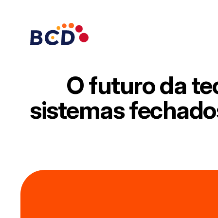
Pular
para
o
conteúdo
O futuro da te
sistemas fechado