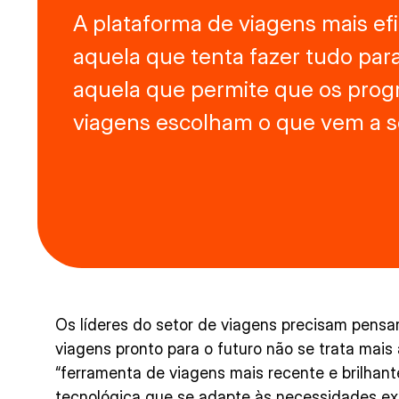
A plataforma de viagens mais ef
aquela que tenta fazer tudo par
aquela que permite que os pro
viagens escolham o que vem a se
Os líderes do setor de viagens precisam pensa
viagens pronto para o futuro não se trata mais
“ferramenta de viagens mais recente e brilhant
tecnológica que se adapte às necessidades ex