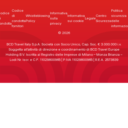
Codice
Politica
odice
Informativa
di
Whistleblowing
Informativa
Centro
sicurezza
i
sulla
Legale
condotta
Policy
sui cookie
Sicurezza
delle
ondotta
privacy
fornitori
informazio
© 2026
BCD Travel Italy S.p.A. Società con Socio Unico, Cap. Soc. € 3.000.000 i.v.
Soggetta all’attività di direzione e coordinamento di BCD Travel Europe
Holding B.V. Iscritta al Registro delle Imprese di Milano – Monza Brianza –
Lodi Nr. Iscr. e C.F. 11029800965 | P.IVA 11029800965 | R.E.A. 2573839