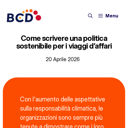
Vai
al
Menu
contenuto
Come scrivere una politica
sostenibile per i viaggi d’affari
20 Aprile 2026
Con l'aumento delle aspettative
sulla responsabilità climatica, le
organizzazioni sono sempre più
tenute a dimostrare come i loro