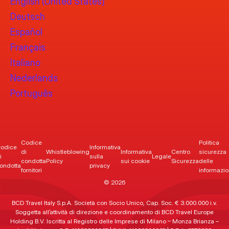
English (United States)
Deutsch
Español
Français
Italiano
Nederlands
Português
Codice
Politica
odice
Informativa
di
Whistleblowing
Informativa
Centro
sicurezza
i
sulla
Legale
condotta
Policy
sui cookie
Sicurezza
delle
ondotta
privacy
fornitori
informazio
© 2026
BCD Travel Italy S.p.A. Società con Socio Unico, Cap. Soc. € 3.000.000 i.v.
Soggetta all’attività di direzione e coordinamento di BCD Travel Europe
Holding B.V. Iscritta al Registro delle Imprese di Milano – Monza Brianza –