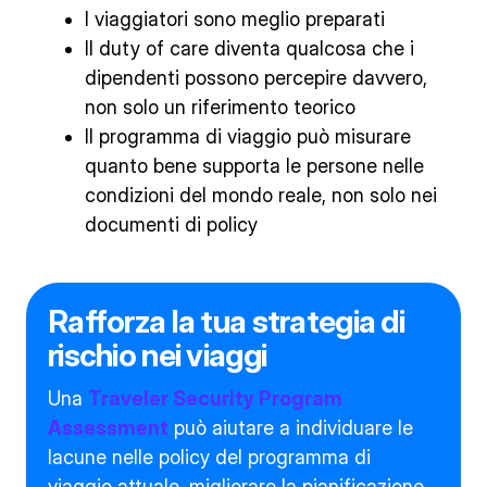
I viaggiatori sono meglio preparati
Il duty of care diventa qualcosa che i
dipendenti possono percepire davvero,
non solo un riferimento teorico
Il programma di viaggio può misurare
quanto bene supporta le persone nelle
condizioni del mondo reale, non solo nei
documenti di policy
Rafforza la tua strategia di
rischio nei viaggi
Una
Traveler Security Program
Assessment
può aiutare a individuare le
lacune nelle policy del programma di
viaggio attuale, migliorare la pianificazione