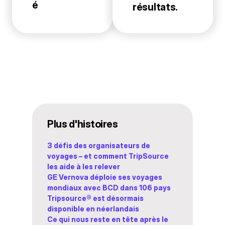
é
résultats.
Plus d'histoires
3 défis des organisateurs de
voyages – et comment TripSource
les aide à les relever
GE Vernova déploie ses voyages
mondiaux avec BCD dans 106 pays
Tripsource® est désormais
disponible en néerlandais
Ce qui nous reste en tête après le