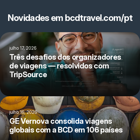
Novidades em bcdtravel.com/pt
julho 17, 2026
Três desafios dos organizadores
de viagens — resolvidos com
TripSource
julho 16, 2026
GE Vernova consolida viagens
globais com a BCD em 106 países