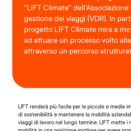
"LIFT Climate" dell'Associazione
gestione dei viaggi (VDR). In parti
progetto LIFT Climate mira a mot
ad attuare un processo volto alla
attraverso un percorso strutturato
LIFT renderà più facile per le piccole e medie i
di sostenibilità e mantenere la mobilità aziend
viaggi di lavoro nel lungo termine. LIFT mette i 
mobilità in una posizione migliore per avere pro