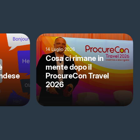
14 Luglio 2026
Cosa ci rimane in
è
mente dopo il
andese
ProcureCon Travel
2026