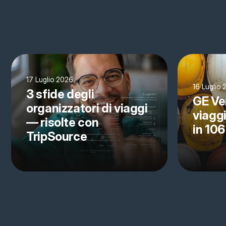
17 Luglio 2026
16 Luglio
3 sfide degli
GE Ve
organizzatori di viaggi
viagg
— risolte con
in 106
TripSource