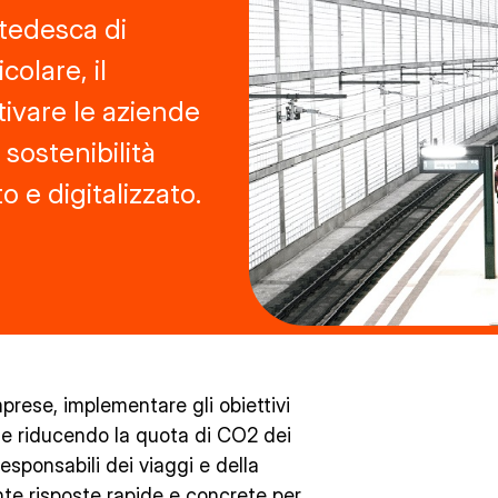
 tedesca di
colare, il
ivare le aziende
 sostenibilità
 e digitalizzato.
mprese, implementare gli obiettivi
ale riducendo la quota di CO2 dei
responsabili dei viaggi e della
nte risposte rapide e concrete per