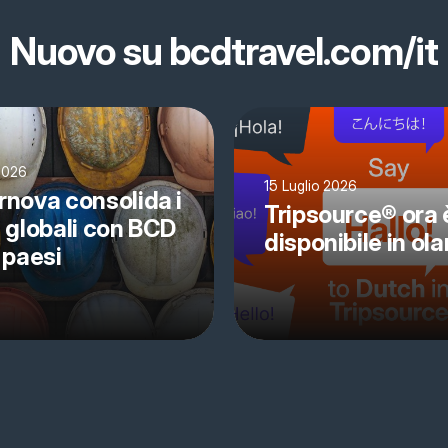
Nuovo su bcdtravel.com/it
 2026
15 Luglio 2026
rnova consolida i
Tripsource® ora 
i globali con BCD
disponibile in ol
 paesi