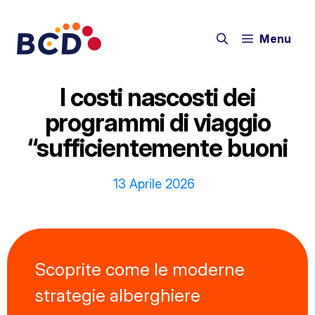
Vai
al
Menu
contenuto
I costi nascosti dei
programmi di viaggio
“sufficientemente buoni
13 Aprile 2026
Scoprite come le moderne
strategie alberghiere