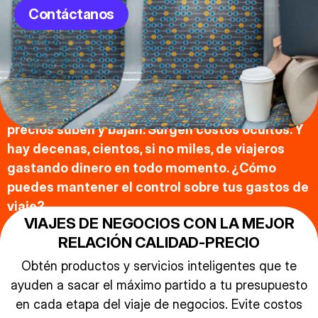
Contáctanos
Contratar viajes de negocios no es fácil. Los
precios suben y bajan. Surgen costos ocultos. Y
hay decenas, cientos, si no miles, de viajeros
gastando dinero en todo momento. ¿Cómo
puedes mantener el control sobre tus gastos de
viaje?
VIAJES DE NEGOCIOS CON LA MEJOR
RELACIÓN CALIDAD-PRECIO
Obtén productos y servicios inteligentes que te
ayuden a sacar el máximo partido a tu presupuesto
en cada etapa del viaje de negocios. Evite costos