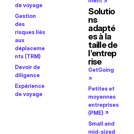
ment ↗
de voyage
Solutio
Gestion
ns
des
adapté
risques liés
es à la
aux
taille de
déplaceme
l'entrep
nts (TRM)
rise
Devoir de
GetGoing
diligence
↗
Expérience
Petites et
de voyage
moyennes
entreprises
(PME) ↗
Small and
mid-sized