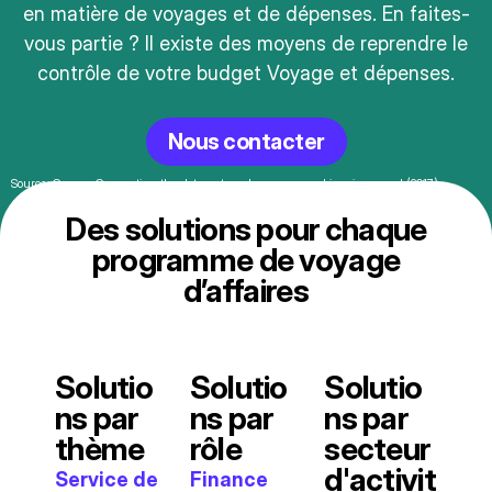
en matière de voyages et de dépenses. En faites-
vous partie ? Il existe des moyens de reprendre le
contrôle de votre budget Voyage et dépenses.
Nous contacter
Source: Concur, Connecting the dots on travel, expense and invoice spend (2017)
Des solutions pour chaque
programme de voyage
d’affaires
Solutio
Solutio
Solutio
ns par
ns par
ns par
thème
rôle
secteur
d'activit
Service de
Finance