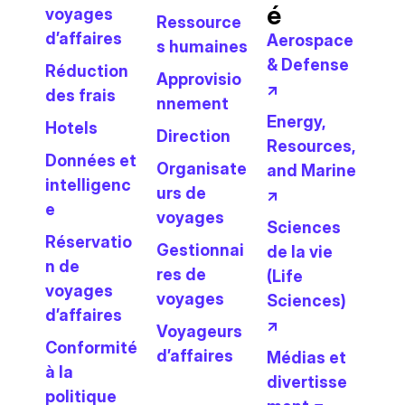
é
voyages
Ressource
d’affaires
Aerospace
s humaines
& Defense
Réduction
Approvisio
↗
des frais
nnement
Energy,
Hotels
Direction
Resources,
Données et
Organisate
and Marine
intelligenc
urs de
↗
e
voyages
Sciences
Réservatio
Gestionnai
de la vie
n de
res de
(Life
voyages
voyages
Sciences)
d’affaires
↗
Voyageurs
Conformité
d’affaires
Médias et
à la
divertisse
politique