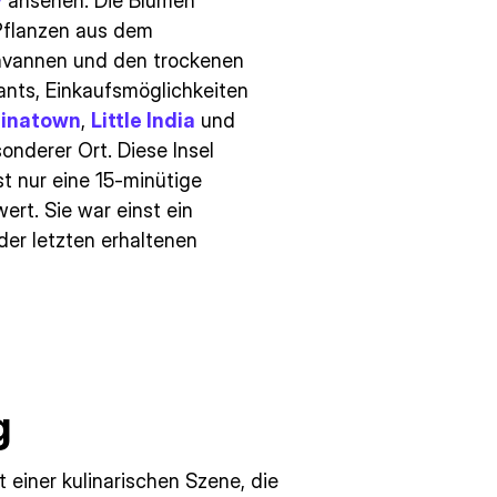
y
ansehen. Die Blumen
Pflanzen aus dem
avannen und den trockenen
nts, Einkaufsmöglichkeiten
inatown
,
Little India
und
sonderer Ort. Diese Insel
st nur eine 15-minütige
wert. Sie war einst ein
der letzten erhaltenen
g
t einer kulinarischen Szene, die