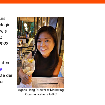
urs
ologie
owie
10
 2023
daten
s
ste der
ur
Agnes Heng Director of Marketing
Communications APAC