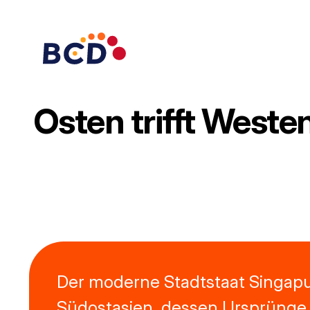
Zum
Inhalt
springen
Osten trifft Weste
Der moderne Stadtstaat Singapu
Südostasien, dessen Ursprünge b