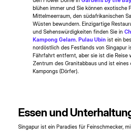
den Flower Dome in
Gardens by the Ba
blühen immer und Sie können exotische 
Mittelmeerraum, den südafrikanischen S
Wüsten bewundern. Einzigartige Restaura
und Sehenswürdigkeiten finden Sie in
Ch
Kampong Gelam
.
Pulau Ubin
ist ein be
nordöstlich des Festlands von Singapur i
Fährfahrt entfernt, aber sie ist die Reise 
Zentrum des Granitabbaus und ist eines 
Kampongs (Dörfer).
Essen und Unterhaltun
Singapur ist ein Paradies für Feinschmecker, mi