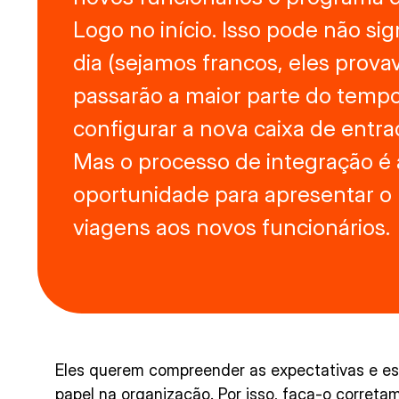
Logo no início. Isso pode não sign
dia (sejamos francos, eles prov
passarão a maior parte do temp
configurar a nova caixa de entra
Mas o processo de integração é
oportunidade para apresentar o
viagens aos novos funcionários.
Eles querem compreender as expectativas e es
papel na organização. Por isso, faça-o correta