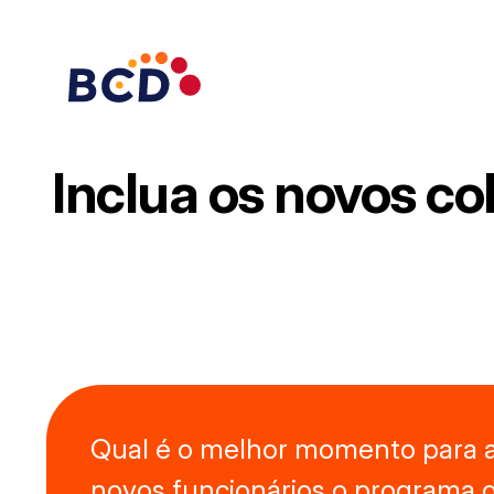
Pular
para
o
conteúdo
Inclua os novos c
Qual é o melhor momento para 
novos funcionários o programa 