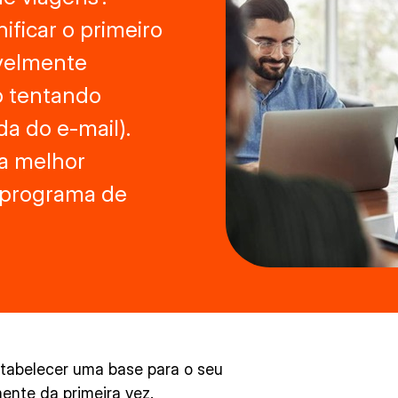
ificar o primeiro
avelmente
o tentando
da do e-mail).
 a melhor
 programa de
tabelecer uma base para o seu
mente da primeira vez.