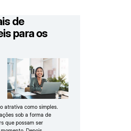
ais de
is para os
ão atrativa como simples.
mações sob a forma de
ars que possam ser
r momento. Depois,