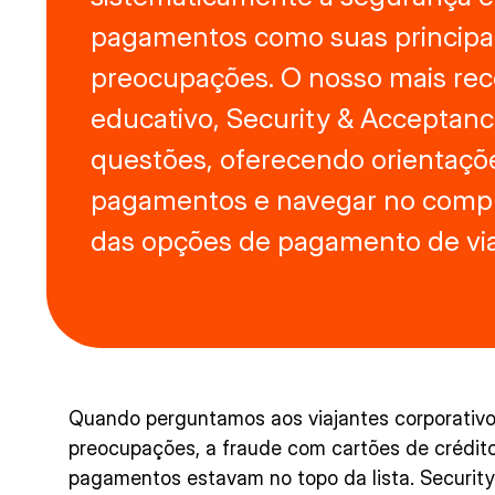
pagamentos como suas principa
preocupações. O nosso mais rec
educativo, Security & Acceptanc
questões, oferecendo orientaçõ
pagamentos e navegar no comp
das opções de pagamento de vi
Quando perguntamos aos viajantes corporativo
preocupações, a fraude com cartões de crédito
pagamentos estavam no topo da lista. Securit