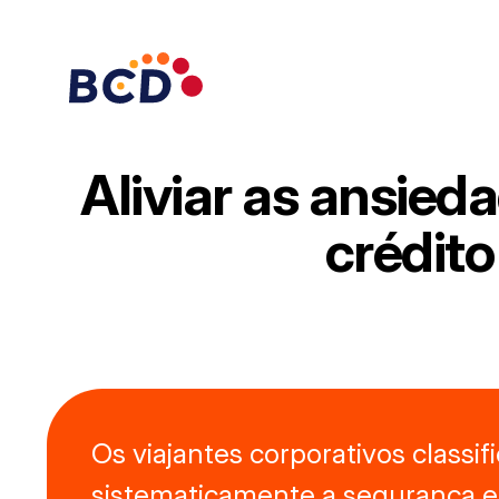
Pular
para
o
conteúdo
Aliviar as ansied
crédit
Os viajantes corporativos classi
sistematicamente a segurança e