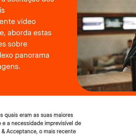
is
ente vídeo
e, aborda estas
es sobre
lexo panorama
agens.
s quais eram as suas maiores
 e a necessidade imprevisível de
y & Acceptance, o mais recente