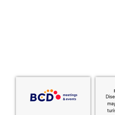
Dise
may
tur