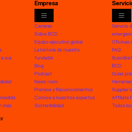
Empresa
Servici
Carreras
Servicio 
Sobre BCD
emergenc
Equipo ejecutivo global
Oficinas
e
La historia de nuestro
FAQ
 a sus
fundador
Suscríbet
Blog
BCD
Podcast
Guías prá
ilidad
News room
Herramien
Premios y Reconocimientos
Supplier 
 medida
Conoce a nuestros expertos
Affiliate
an más
Sostenibilidad
Todos los
or