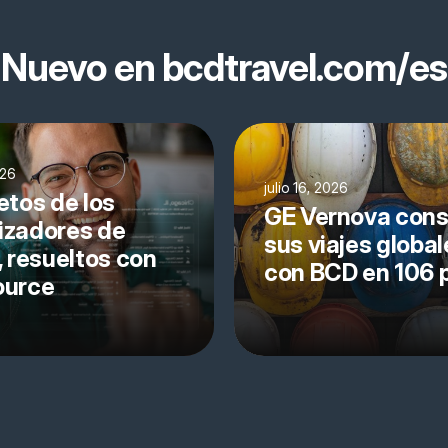
Nuevo en bcdtravel.com/es
026
julio 16, 2026
etos de los
GE Vernova cons
izadores de
sus viajes global
, resueltos con
con BCD en 106 
ource