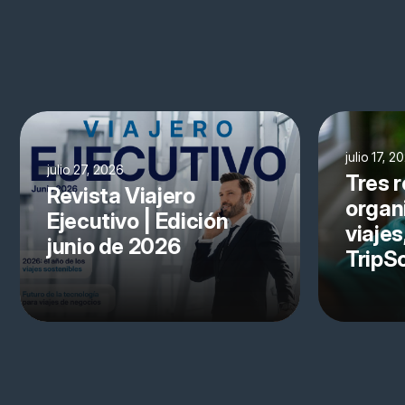
julio 17, 2
julio 27, 2026
Tres r
Revista Viajero
organ
Ejecutivo | Edición
viajes
junio de 2026
TripS