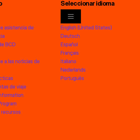
o
Seleccionar idioma
de asistencia de
English (United States)
ia
Deutsch
 de BCD
Español
Français
e a las noticias de
Italiano
Nederlands
cticas
Português
tas de viaje
information
 Program
 recursos