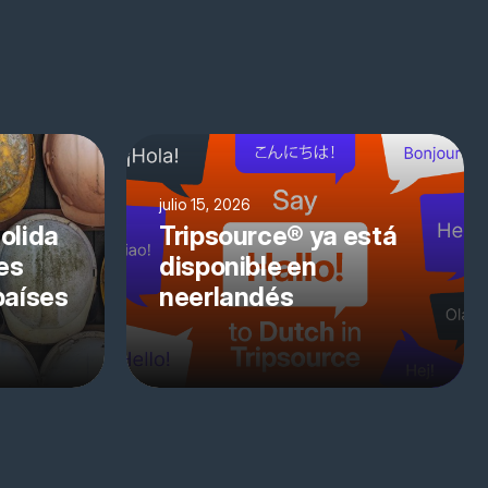
julio 15, 2026
olida
Tripsource® ya está
es
disponible en
países
neerlandés