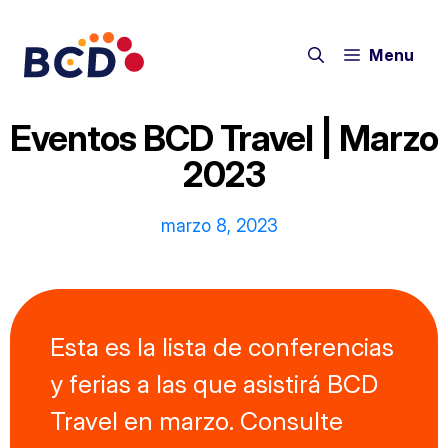
Saltar
al
Menu
contenido
Eventos BCD Travel | Marzo
2023
marzo 8, 2023
Esta es la lista de conferencias
y ferias a las que asistirá BCD
Travel en marzo. Consulte