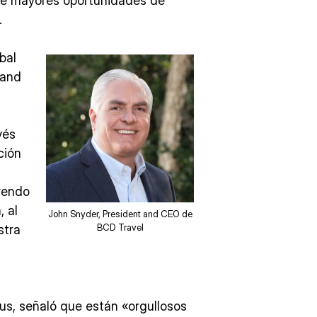
one mayores oportunidades de
.
bal
 and
vés
ción
yendo
, al
John Snyder, President and CEO de
BCD Travel
stra
us, señaló que están «orgullosos