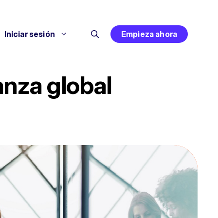
Iniciar sesión
Empieza ahora
nza global