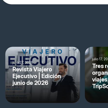
julio 17, 2
julio 27, 2026
Tres r
Revista Viajero
organ
Ejecutivo | Edición
viajes
junio de 2026
TripS