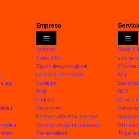
Empresa
Servici
Carreras
Servicio 
Sobre BCD
emergenc
Equipo ejecutivo global
Oficinas
e
La historia de nuestro
FAQ
 a sus
fundador
Suscríbet
Blog
BCD
Podcast
Guías prá
ilidad
News room
Herramien
Premios y Reconocimientos
Supplier 
 medida
Conoce a nuestros expertos
Affiliate
an más
Sostenibilidad
Todos los