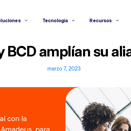
luciones
Tecnología
Recursos
 BCD amplían su alia
marzo 7, 2023
al con la
s Amadeus, para