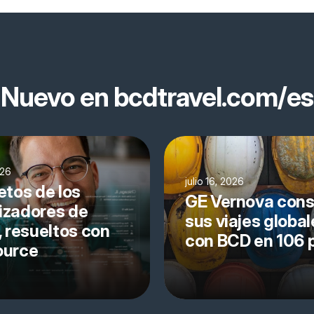
Nuevo en bcdtravel.com/es
026
julio 16, 2026
etos de los
GE Vernova cons
izadores de
sus viajes global
, resueltos con
con BCD en 106 
ource