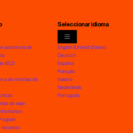
o
Seleccionar idioma
de asistencia de
English (United States)
ia
Deutsch
 de BCD
Español
Français
e a las noticias de
Italiano
Nederlands
cticas
Português
tas de viaje
information
 Program
 recursos