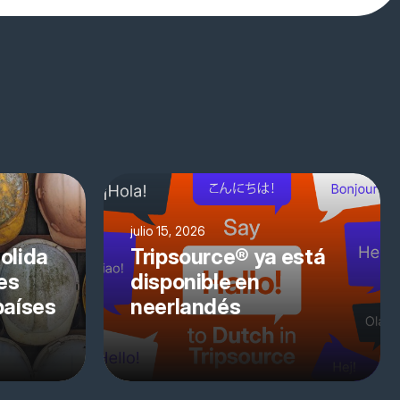
julio 15, 2026
olida
Tripsource® ya está
es
disponible en
países
neerlandés