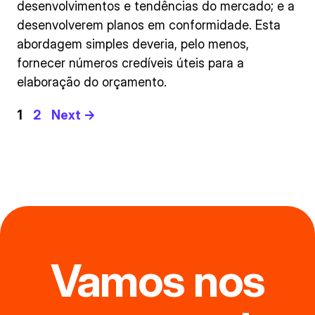
desenvolvimentos e tendências do mercado; e a
desenvolverem planos em conformidade. Esta
abordagem simples deveria, pelo menos,
fornecer números credíveis úteis para a
elaboração do orçamento.
Page
Page
1
2
Next
→
Vamos nos