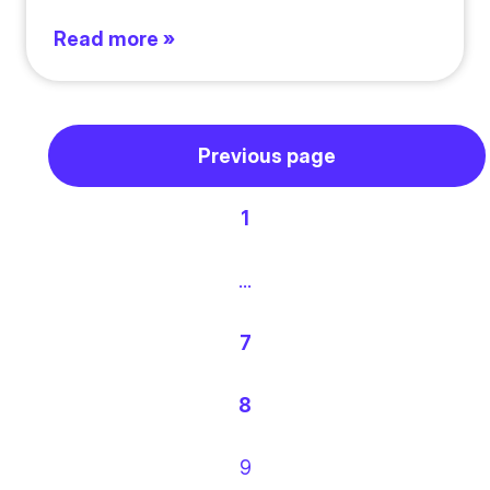
Read more »
Previous page
1
…
7
8
9