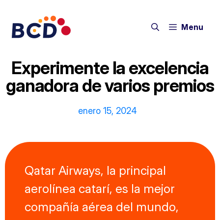
Saltar
al
Menu
contenido
Experimente la excelencia
ganadora de varios premios
enero 15, 2024
Qatar Airways, la principal
aerolínea catarí, es la mejor
compañía aérea del mundo,