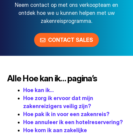
Neem contact op met ons verkoopteam en
ontdek hoe we u kunnen helpen met uw
zakenreisprogramma.
CONTACT SALES
Alle Hoe kan ik… pagina’s
Hoe kan ik…
Hoe zorg ik ervoor dat mijn
zakenreizigers veilig zijn?
Hoe pak ik in voor een zakenreis?
Hoe annuleer ik een hotelreservering?
Hoe kom ik aan zakelijke