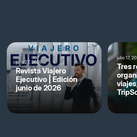
julio 17, 2
julio 27, 2026
Tres r
Revista Viajero
organ
Ejecutivo | Edición
viajes
junio de 2026
TripS