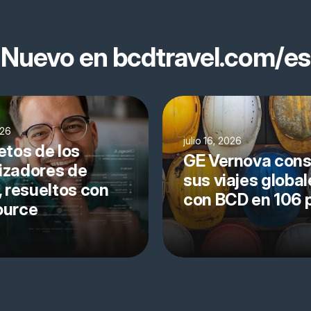
Nuevo en bcdtravel.com/es
026
julio 16, 2026
etos de los
GE Vernova cons
izadores de
sus viajes global
, resueltos con
con BCD en 106 
ource