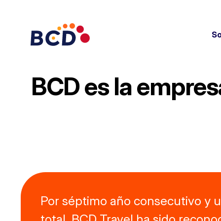
Saltar
al
contenido
So
BCD es la empresa
Por séptimo año consecutivo y 
total, BCD Travel ha sido recono