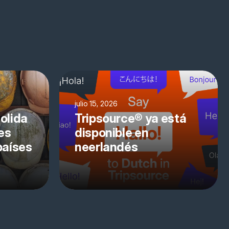
julio 15, 2026
olida
Tripsource® ya está
es
disponible en
países
neerlandés