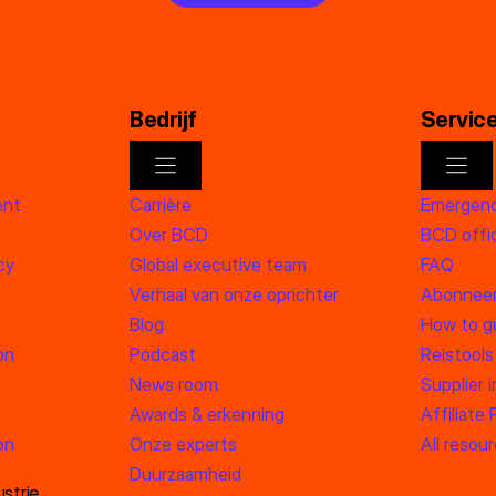
Bedrijf
Servic
ent
Carrière
Emergenc
Over BCD
BCD offic
cy
Global executive team
FAQ
Verhaal van onze oprichter
Abonneer
Blog
How to g
on
Podcast
Reistools
News room
Supplier 
Awards & erkenning
Affiliate
on
Onze experts
All resou
Duurzaamheid
strie