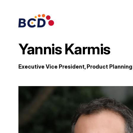
Ga
naar
de
inhoud
Yannis Karmis
Executive Vice President, Product Plannin