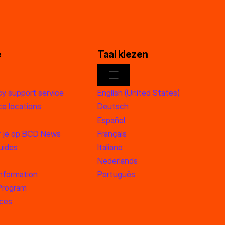
e
Taal kiezen
y support service
English (United States)
e locations
Deutsch
Español
 je op BCD News
Français
uides
Italiano
Nederlands
information
Português
 Program
rces