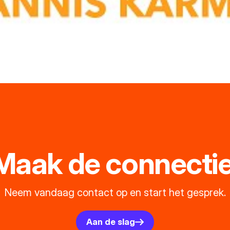
Maak de connectie
Neem vandaag contact op en start het gesprek.
Aan de slag