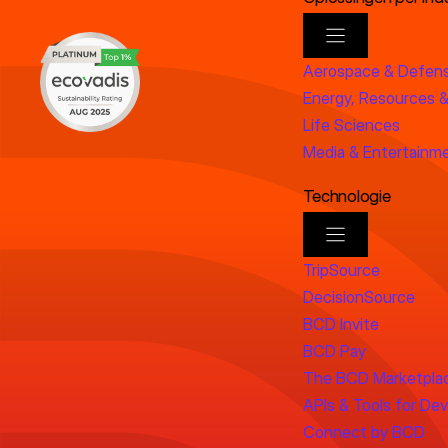
Aerospace & Defen
Energy, Resources &
Life Sciences
Media & Entertainm
Technologie
TripSource
DecisionSource
BCD Invite
BCD Pay
The BCD Marketpla
APIs & Tools for De
Connect by BCD