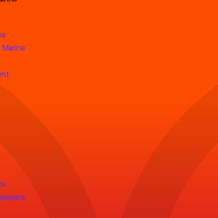
se
 Marine
ent
ce
velopers