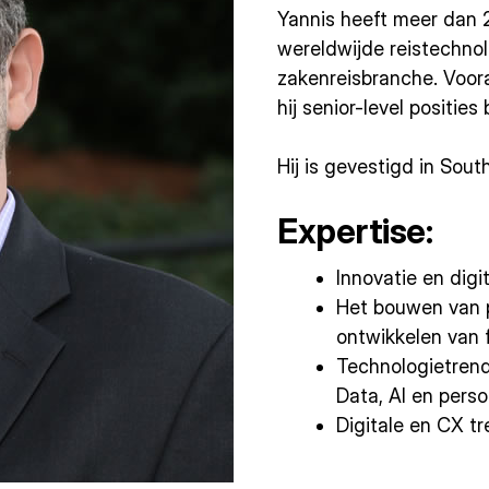
Yannis heeft meer dan 2
wereldwijde reistechno
zakenreisbranche. Voora
hij senior-level posities
Hij is gevestigd in Sout
Expertise:
Innovatie en digi
Het bouwen van 
ontwikkelen van 
Technologietrend
Data, AI en perso
Digitale en CX tr