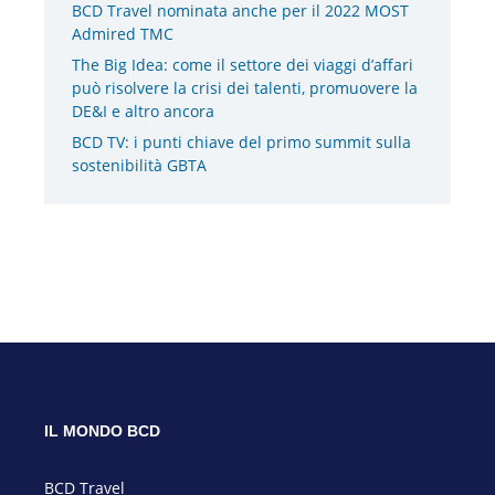
BCD Travel nominata anche per il 2022 MOST
Admired TMC
The Big Idea: come il settore dei viaggi d’affari
può risolvere la crisi dei talenti, promuovere la
DE&I e altro ancora
BCD TV: i punti chiave del primo summit sulla
sostenibilità GBTA
IL MONDO BCD
BCD Travel