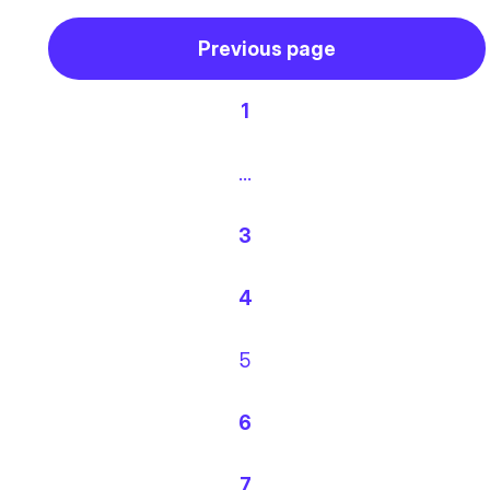
Previous page
1
…
3
4
5
6
7