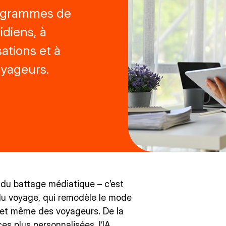
rogrammes de
idiens, à
ations et à
oyageurs.
de du battage médiatique – c’est
 du voyage, qui remodèle le mode
et même des voyageurs. De la
es plus personnalisées, l’IA