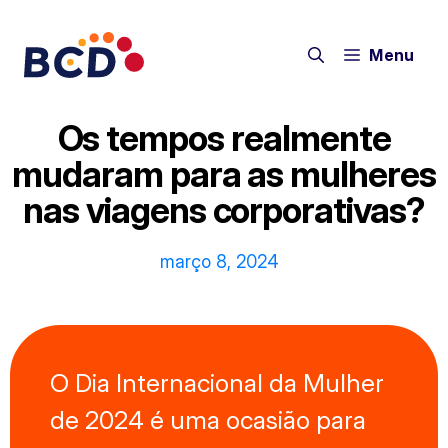
Pular
para
Menu
o
conteúdo
Os tempos realmente
mudaram para as mulheres
nas viagens corporativas?
março 8, 2024
O Dia Internacional da Mulher
de 2024 é uma ocasião para