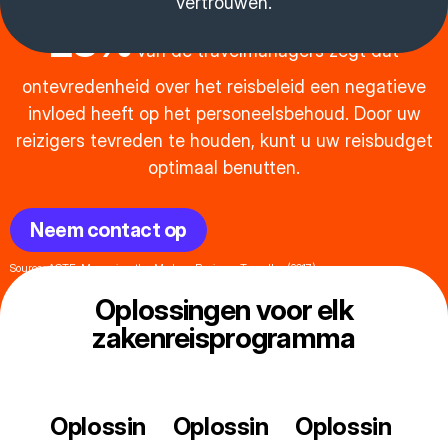
vertrouwen.
28%
van de travelmanagers zegt dat
ontevredenheid over het reisbeleid een negatieve
invloed heeft op het personeelsbehoud. Door uw
reizigers tevreden te houden, kunt u uw reisbudget
optimaal benutten.
Neem contact op
Source: ACTE, Managing the Modern Business Traveller (2017)
Oplossingen voor elk
zakenreisprogramma
Oplossin
Oplossin
Oplossin