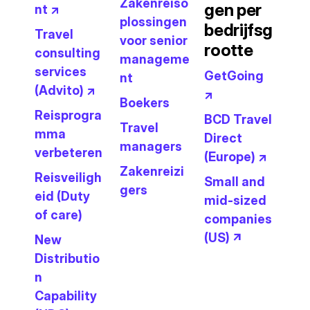
Zakenreiso
gen per
nt ↗
plossingen
bedrijfsg
Travel
voor senior
rootte
consulting
manageme
services
GetGoing
nt
(Advito) ↗
↗
Boekers
Reisprogra
BCD Travel
Travel
mma
Direct
managers
verbeteren
(Europe) ↗
Zakenreizi
Reisveiligh
Small and
gers
eid (Duty
mid-sized
of care)
companies
(US) ↗
New
Distributio
n
Capability