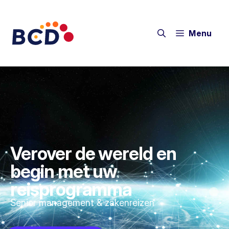
Menu
Verover de wereld en
begin met uw
reisprogramma​
Senior management & zakenreizen​