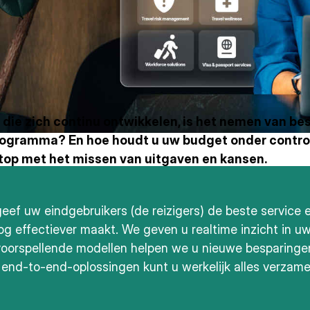
die zich continu ontwikkelen, is het nemen van besl
rogramma? En hoe houdt u uw budget onder controle
top met het missen van uitgaven en kansen.
geef uw eindgebruikers (de reizigers) de beste service 
og effectiever maakt. We geven u realtime inzicht in u
n voorspellende modellen helpen we u nieuwe besparing
 end-to-end-oplossingen kunt u werkelijk alles verzam