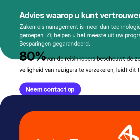
Advies waarop u kunt vertrouwe
Zakenreismanagement is meer dan technologie
geroepen. Zij helpen u het meeste uit uw prog
Besparingen gegarandeerd.
80%
van de reisinkopers beschouwt de zor
veiligheid van reizigers te verzekeren, leidt di
Neem contact op
Source: ACTE, Simplifying Managed Travel (2017)