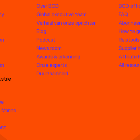
Over BCD
BCD offic
cy
Global executive team
FAQ
Verhaal van onze oprichter
Abonneer
Blog
How to g
on
Podcast
Reistools
News room
Supplier 
Awards & erkenning
Affiliate
on
Onze experts
All resou
Duurzaamheid
strie
se
 Marine
ent