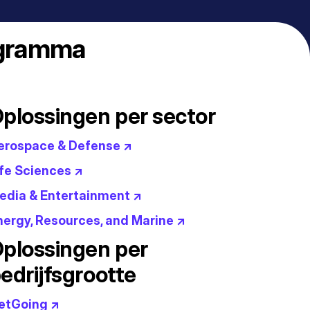
ogramma
plossingen per sector
erospace & Defense ↗
ife Sciences ↗
edia & Entertainment ↗
nergy, Resources, and Marine ↗
plossingen per
edrijfsgrootte
etGoing ↗