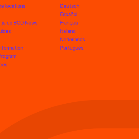
e locations
Deutsch
Español
 je op BCD News
Français
uides
Italiano
Nederlands
information
Português
 Program
rces