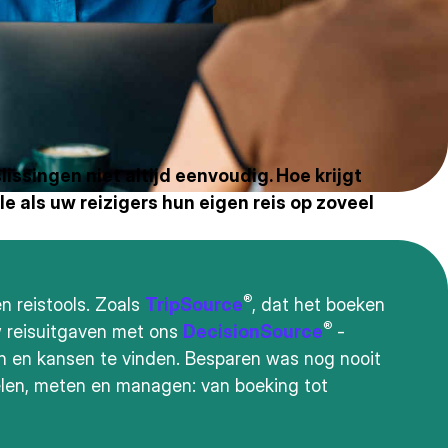
issingen niet altijd eenvoudig. Hoe krijgt
 als uw reizigers hun eigen reis op zoveel
®
en reistools. Zoals
TripSource
, dat het boeken
®
w reisuitgaven met ons
DecisionSource
-
en en kansen te vinden. Besparen was nog nooit
elen, meten en managen: van boeking tot