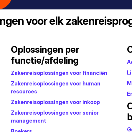
ingen voor elk zakenreispr
Oplossingen per
O
functie/afdeling
A
L
Zakenreisoplossingen voor financiën
M
Zakenreisoplossingen voor human
resources
E
Zakenreisoplossingen voor inkoop
O
Zakenreisoplossingen voor senior
b
management
G
Boekers