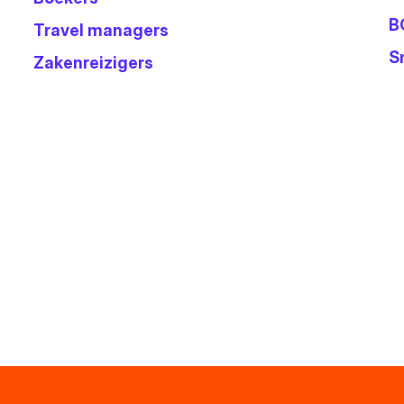
B
Travel managers
S
Zakenreizigers