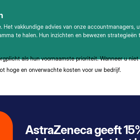
n
. Het vakkundige advies van onze accountmanagers, uw
ramma te halen. Hun inzichten en bewezen strategieën 
gplicht als hun voornaamste prioriteit. Wanneer u niet
t tot hoge en onverwachte kosten voor uw bedrijf.
AstraZeneca geeft 15%