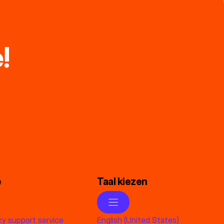
!
e
Taal kiezen
y support service
English (United States)