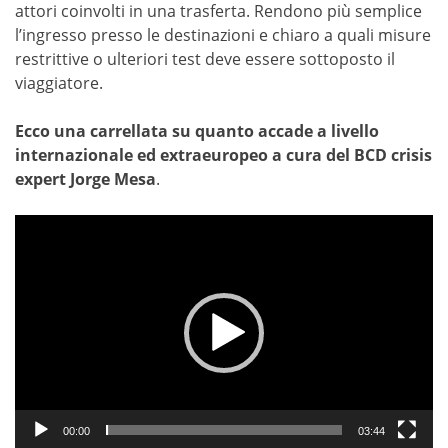
attori coinvolti in una trasferta. Rendono più semplice
l’ingresso presso le destinazioni e chiaro a quali misure
restrittive o ulteriori test deve essere sottoposto il
viaggiatore.
Ecco una carrellata su quanto accade a livello
internazionale ed extraeuropeo a cura del BCD crisis
expert Jorge Mesa
.
Video
Player
00:00
03:44