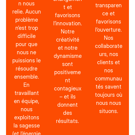
n nous
transparen
t et
relie. Aucun
ce et
favorisons
problème
favorisons
l’innovation.
n’est trop
l’ouverture.
Notre
difficile
Nos
créativité
pour que
collaborate
et notre
nous ne
urs, nos
dynamisme
puissions le
clients et
sont
résoudre
nos
positiveme
ensemble.
communau
nt
En
tés savent
contagieux
travaillant
toujours où
– et ils
en équipe,
nous nous
donnent
nous
situons.
des
exploitons
résultats.
la sagesse
(et l’énergie