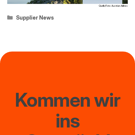
Quelle/Foto: Austrian Airlines
Kategorien
Supplier News
Kommen wir
ins