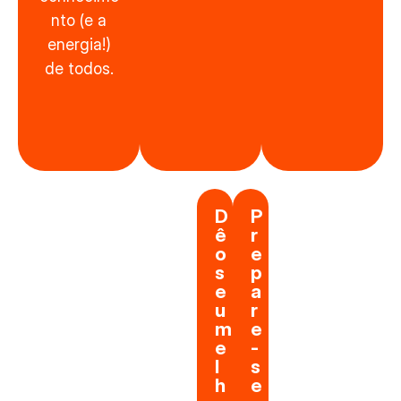
nto (e a
energia!)
de todos.
D
P
ê
r
o
e
s
p
e
a
u
r
m
e
e
-
l
s
h
e