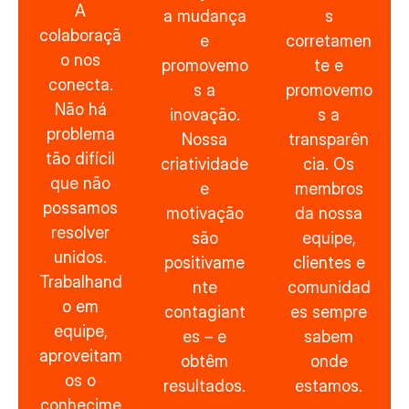
A
a mudança
s
colaboraçã
e
corretamen
o nos
promovemo
te e
conecta.
s a
promovemo
Não há
inovação.
s a
problema
Nossa
transparên
tão difícil
criatividade
cia. Os
que não
e
membros
possamos
motivação
da nossa
resolver
são
equipe,
unidos.
positivame
clientes e
Trabalhand
nte
comunidad
o em
contagiant
es sempre
equipe,
es – e
sabem
aproveitam
obtêm
onde
os o
resultados.
estamos.
conhecime