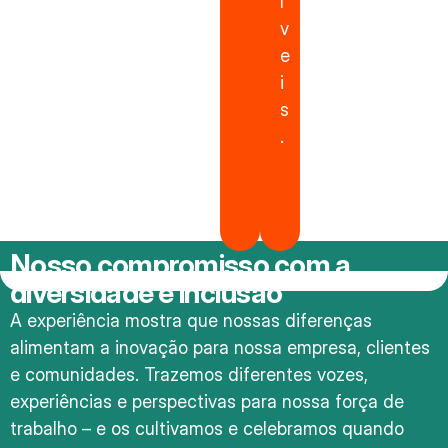
í
v
e
i
s
.
Nosso compromisso com a
diversidade e inclusão
A experiência mostra que nossas diferenças
alimentam a inovação para nossa empresa, clientes
e comunidades. Trazemos diferentes vozes,
experiências e perspectivas para nossa força de
trabalho – e os cultivamos e celebramos quando